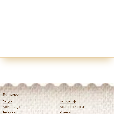
Каталог
Акция
Вальдорф
Мельницы
Мастер-классы
Техника
Уценка