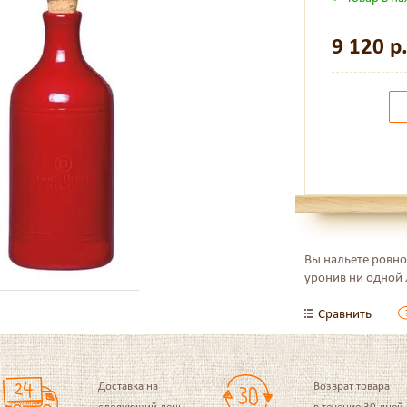
9 120
р
Вы нальете ровно
уронив ни одной
Сравнить
Доставка на
Возврат товара
следующий день
в течение 30 дней