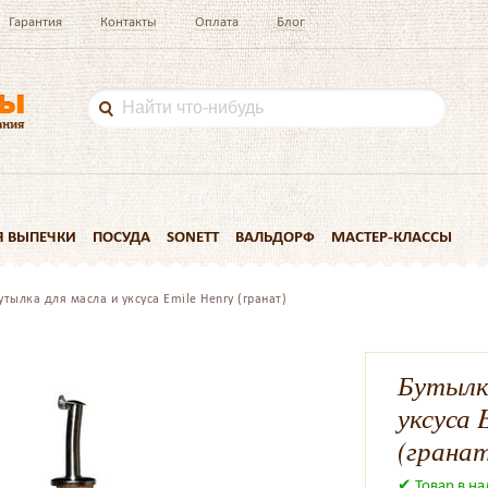
Гарантия
Контакты
Оплата
Блог
Я ВЫПЕЧКИ
ПОСУДА
SONETT
ВАЛЬДОРФ
МАСТЕР-КЛАССЫ
утылка для масла и уксуса Emile Henry (гранат)
Бутылк
уксуса 
(гранат
✔ Товар в н