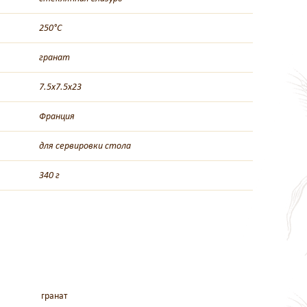
250°C
гранат
7.5х7.5х23
Франция
для сервировки стола
340 г
гpанат