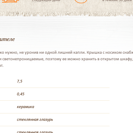
дителе
ько нужно, не уронив ни одной лишней капли. Крышка с носиком снаб
 светонепроницаемые, поэтому ее можно хранить в открытом шкафу, 
т.
7,5
0,45
керамика
стеклянная глазурь
стеклянная глазурь