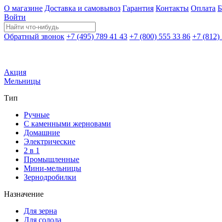
О магазине
Доставка и самовывоз
Гарантия
Контакты
Оплата
Б
Войти
Обратный звонок
+7 (495) 789 41 43
+7 (800) 555 33 86
+7 (812)
Акция
Мельницы
Тип
Ручные
С каменными жерновами
Домашние
Электрические
2 в 1
Промышленные
Мини-мельницы
Зернодробилки
Назначение
Для зерна
Для солода