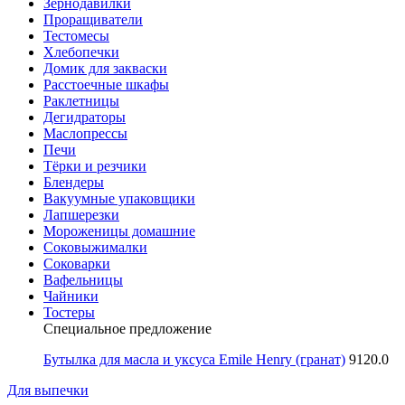
Зернодавилки
Проращиватели
Тестомесы
Хлебопечки
Домик для закваски
Расстоечные шкафы
Раклетницы
Дегидраторы
Маслопрессы
Печи
Тёрки и резчики
Блендеры
Вакуумные упаковщики
Лапшерезки
Мороженицы домашние
Соковыжималки
Соковарки
Вафельницы
Чайники
Тостеры
Специальное предложение
Бутылка для масла и уксуса Emile Henry (гранат)
9120.0
Для выпечки