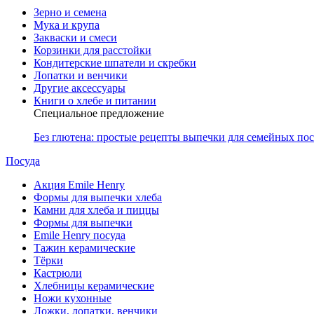
Зерно и семена
Мука и крупа
Закваски и смеси
Корзинки для расстойки
Кондитерские шпатели и скребки
Лопатки и венчики
Другие аксессуары
Книги о хлебе и питании
Специальное предложение
Без глютена: простые рецепты выпечки для семейных по
Посуда
Акция Emile Henry
Формы для выпечки хлеба
Камни для хлеба и пиццы
Формы для выпечки
Emile Henry посуда
Тажин керамические
Тёрки
Кастрюли
Хлебницы керамические
Ножи кухонные
Ложки, лопатки, венчики