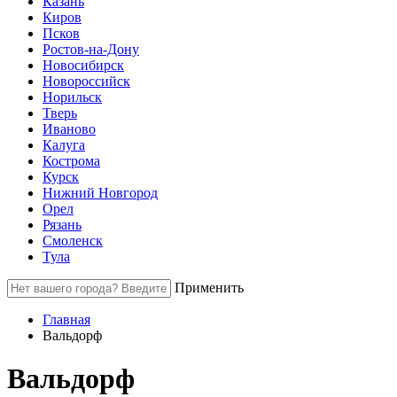
Казань
Киров
Псков
Ростов-на-Дону
Новосибирск
Новороссийск
Норильск
Тверь
Иваново
Калуга
Кострома
Курск
Нижний Новгород
Орел
Рязань
Смоленск
Тула
Применить
Главная
Вальдорф
Вальдорф