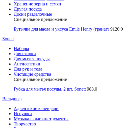
Хранение зерна и семян
Другая посуда
Доски разделочные
Специальное предложение
Бутылка для масла и уксуса Emile Henry (гранат)
9120.0
Sonett
Наборы
Для стирки
Для мытья посуды
Антисептики
Для рук и тела
Чистящие средства
Специальное предложение
Губка для мытья посуды, 2 шт, Sonett
983.0
Вальдорф
Адвентские календари
Игрушки
Музыкальные инструменты
Творчество