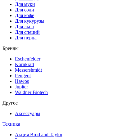
Для муки
Для соли
Для кофе
Для кукурузы
Для льна
Для специй
Для перца
Бренды
Eschenfelder
Kornkraft
Messershmidt
Peugeot
Hawos
Jupiter
Waldner Biotech
Другое
Аксессуары
Техника
Акция Brod and Taylor