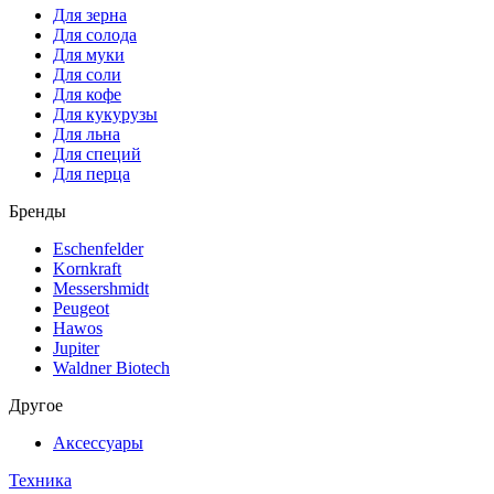
Для зерна
Для солода
Для муки
Для соли
Для кофе
Для кукурузы
Для льна
Для специй
Для перца
Бренды
Eschenfelder
Kornkraft
Messershmidt
Peugeot
Hawos
Jupiter
Waldner Biotech
Другое
Аксессуары
Техника