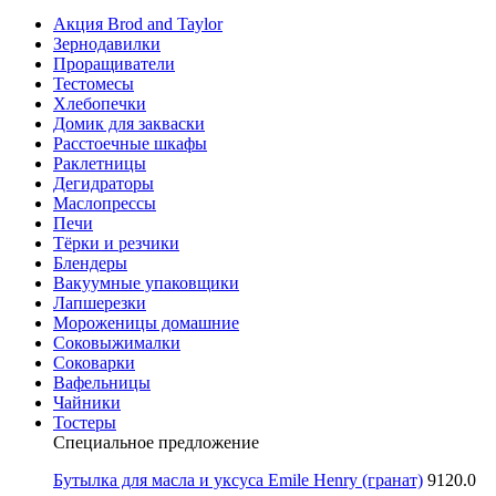
Акция Brod and Taylor
Зернодавилки
Проращиватели
Тестомесы
Хлебопечки
Домик для закваски
Расстоечные шкафы
Раклетницы
Дегидраторы
Маслопрессы
Печи
Тёрки и резчики
Блендеры
Вакуумные упаковщики
Лапшерезки
Мороженицы домашние
Соковыжималки
Соковарки
Вафельницы
Чайники
Тостеры
Специальное предложение
Бутылка для масла и уксуса Emile Henry (гранат)
9120.0