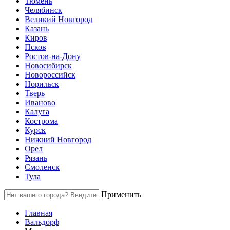
Тюмень
Челябинск
Великий Новгород
Казань
Киров
Псков
Ростов-на-Дону
Новосибирск
Новороссийск
Норильск
Тверь
Иваново
Калуга
Кострома
Курск
Нижний Новгород
Орел
Рязань
Смоленск
Тула
Применить
Главная
Вальдорф