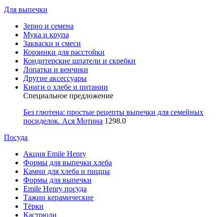
Для выпечки
Зерно и семена
Мука и крупа
Закваски и смеси
Корзинки для расстойки
Кондитерские шпатели и скребки
Лопатки и венчики
Другие аксессуары
Книги о хлебе и питании
Специальное предложение
Без глютена: простые рецепты выпечки для семейных
посиделок. Ася Мотина
1298.0
Посуда
Акция Emile Henry
Формы для выпечки хлеба
Камни для хлеба и пиццы
Формы для выпечки
Emile Henry посуда
Тажин керамические
Тёрки
Кастрюли