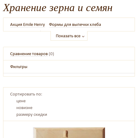
Хранение зерна и семян
Акция Emile Henry
Формы для выпечки хлеба
Камни для хлеба и пиццы
Другие формы для выпечки
Показать все
Emile Henry посуда
Тажины
Тёрки
Кастрюли
Хлебницы
Ножи кухонные
Ложки, лопатки, венчики
Сравнение товаров
(
0
)
Другая посуда
Доски разделочные
Фильтры
Сортировать по:
цене
новизне
размеру скидки