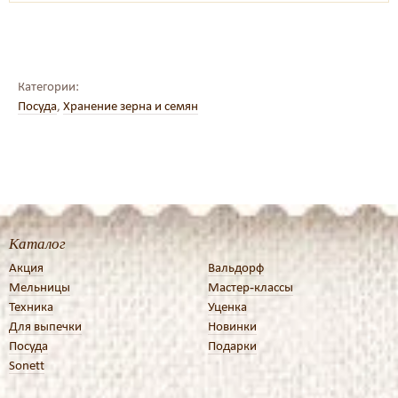
Категории:
Посуда
,
Хранение зерна и семян
Каталог
Акция
Вальдорф
Мельницы
Мастер-классы
Техника
Уценка
Для выпечки
Новинки
Посуда
Подарки
Sonett