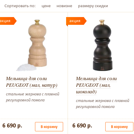
Сортировать по:
цене
новизне
размеру скидки
акция
акция
Мельница для соли
Мельница для соли
PEUGEOT (мал, натур)
PEUGEOT (мал,
шоколад)
стальные жернова с плавной
регулировкой помола
стальные жернова с плавной
регулировкой помола
6 690 р.
6 690 р.
В корзину
В корзину