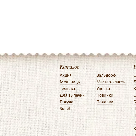
Каталог
Акция
Вальдорф
О
Мельницы
Мастер-классы
Д
Техника
Уценка
К
Для выпечки
Новинки
О
Посуда
Подарки
Б
Sonett
П
П
П
К
Г