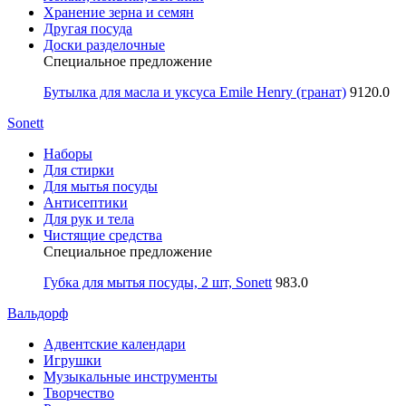
Хранение зерна и семян
Другая посуда
Доски разделочные
Специальное предложение
Бутылка для масла и уксуса Emile Henry (гранат)
9120.0
Sonett
Наборы
Для стирки
Для мытья посуды
Антисептики
Для рук и тела
Чистящие средства
Специальное предложение
Губка для мытья посуды, 2 шт, Sonett
983.0
Вальдорф
Адвентские календари
Игрушки
Музыкальные инструменты
Творчество