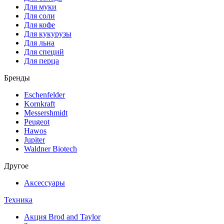
Для муки
Для соли
Для кофе
Для кукурузы
Для льна
Для специй
Для перца
Бренды
Eschenfelder
Kornkraft
Messershmidt
Peugeot
Hawos
Jupiter
Waldner Biotech
Другое
Аксессуары
Техника
Акция Brod and Taylor