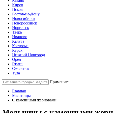
Казань
Киров
Псков
Ростов-на-Дону
Новосибирск
Новороссийск
Норильск
Тверь
Иваново
Калуга
Кострома
Курск
Нижний Новгород
Орел
Рязань
Смоленск
Тула
Применить
Главная
Мельницы
С каменными жерновами
Мельницы с каменными жерн