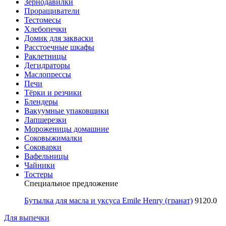
Зернодавилки
Проращиватели
Тестомесы
Хлебопечки
Домик для закваски
Расстоечные шкафы
Раклетницы
Дегидраторы
Маслопрессы
Печи
Тёрки и резчики
Блендеры
Вакуумные упаковщики
Лапшерезки
Мороженицы домашние
Соковыжималки
Соковарки
Вафельницы
Чайники
Тостеры
Специальное предложение
Бутылка для масла и уксуса Emile Henry (гранат)
9120.0
Для выпечки