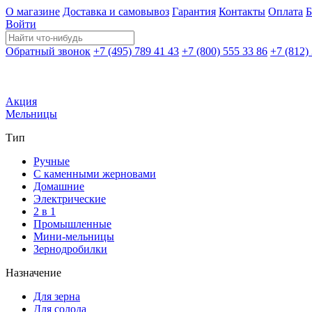
О магазине
Доставка и самовывоз
Гарантия
Контакты
Оплата
Б
Войти
Обратный звонок
+7 (495) 789 41 43
+7 (800) 555 33 86
+7 (812)
Акция
Мельницы
Тип
Ручные
С каменными жерновами
Домашние
Электрические
2 в 1
Промышленные
Мини-мельницы
Зернодробилки
Назначение
Для зерна
Для солода