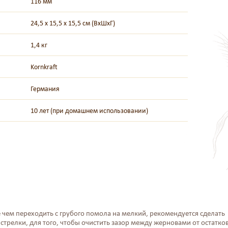
116 мм
24,5 х 15,5 х 15,5 см (ВxШxГ)
1,4 кг
Kornkraft
Германия
10 лет (при домашнем использовании)
 чем переходить с грубого помола на мелкий, рекомендуется сделать
стрелки, для того, чтобы очистить зазор между жерновами от остатко