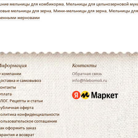
ние мельницы для комбикорма
,
Мельницы для цельнозерновой мук
овые мельницы для зерна
,
Мини-мельницы для зерна
,
Мельницы для
менными жерновами
Информация
Контакты
 компании
Обратная связь
оставка и самовывоз
info@hlebomoli.ru
онтакты
плата
ЛОГ. Рецепты и статьи
убличная оферта
олитика конфиденциальности
ользовательское соглашение
ак оформить заказ
арантия и возврат