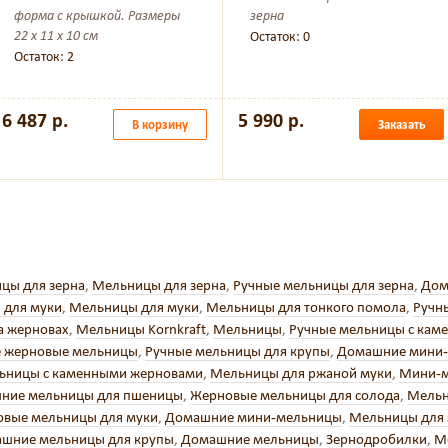
форма с крышкой. Размеры
зерна
22 x 11 x 10 см
Остаток: 0
Остаток: 2
6 487 р.
5 990 р.
В корзину
Заказать
цы для зерна
,
Мельницы для зерна
,
Ручные мельницы для зерна
,
Дом
 для муки
,
Мельницы для муки
,
Мельницы для тонкого помола
,
Ручн
а жерновах
,
Мельницы Kornkraft
,
Мельницы
,
Ручные мельницы с кам
 жерновые мельницы
,
Ручные мельницы для крупы
,
Домашние мини-
ьницы с каменными жерновами
,
Мельницы для ржаной муки
,
Мини-
ние мельницы для пшеницы
,
Жерновые мельницы для солода
,
Мельн
вые мельницы для муки
,
Домашние мини-мельницы
,
Мельницы для 
шние мельницы для крупы
,
Домашние мельницы
,
Зернодробилки
,
М