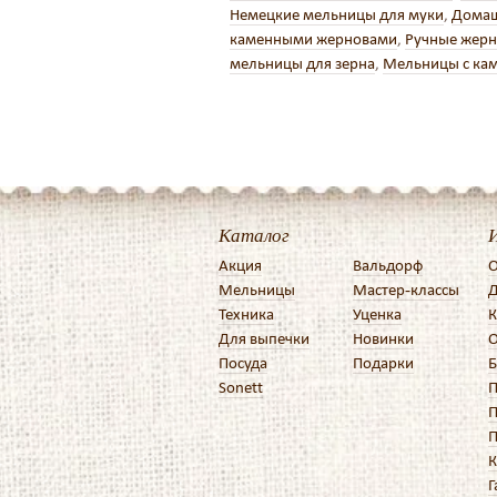
Немецкие мельницы для муки
,
Домаш
каменными жерновами
,
Ручные жерн
мельницы для зерна
,
Мельницы с ка
Каталог
Акция
Вальдорф
О
Мельницы
Мастер-классы
Д
Техника
Уценка
К
Для выпечки
Новинки
О
Посуда
Подарки
Б
Sonett
П
П
П
К
Г