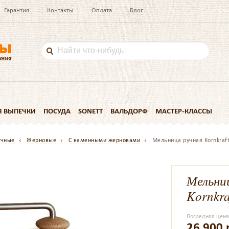
Гарантия
Контакты
Оплата
Блог
Я ВЫПЕЧКИ
ПОСУДА
SONETT
ВАЛЬДОРФ
МАСТЕР-КЛАССЫ
учные
Жерновые
С каменными жерновами
Мельница ручная Kornkraft
Мельни
Kornkra
Последняя цен
26 900