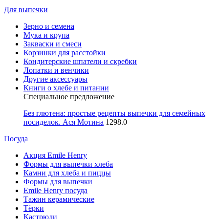
Для выпечки
Зерно и семена
Мука и крупа
Закваски и смеси
Корзинки для расстойки
Кондитерские шпатели и скребки
Лопатки и венчики
Другие аксессуары
Книги о хлебе и питании
Специальное предложение
Без глютена: простые рецепты выпечки для семейных
посиделок. Ася Мотина
1298.0
Посуда
Акция Emile Henry
Формы для выпечки хлеба
Камни для хлеба и пиццы
Формы для выпечки
Emile Henry посуда
Тажин керамические
Тёрки
Кастрюли