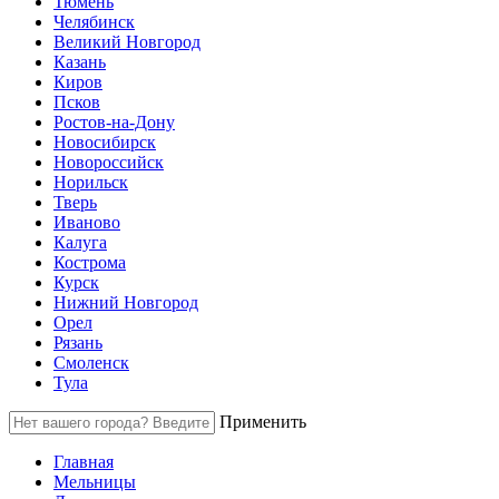
Тюмень
Челябинск
Великий Новгород
Казань
Киров
Псков
Ростов-на-Дону
Новосибирск
Новороссийск
Норильск
Тверь
Иваново
Калуга
Кострома
Курск
Нижний Новгород
Орел
Рязань
Смоленск
Тула
Применить
Главная
Мельницы