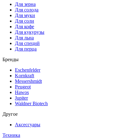
Для зерна
Для солода
Для муки
Для соли
Для кофе
Для кукурузы
Для льна
Для специй
Для перца
Бренды
Eschenfelder
Kornkraft
Messershmidt
Peugeot
Hawos
Jupiter
Waldner Biotech
Другое
Аксессуары
Техника