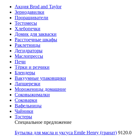
Акция Brod and Taylor
Зернодавилки
Проращиватели
Тестомесы
Хлебопечки
Домик для закваски
Расстоечные шкафы
Раклетницы
Дегидраторы
Маслопрессы
Печи
Тёрки и резчики
Блендеры
Вакуумные упаковщики
Лапшерезки
Мороженицы домашние
Соковыжималки
Соковарки
Вафельницы
Чайники
Тостеры
Специальное предложение
Бутылка для масла и уксуса Emile Henry (гранат)
9120.0