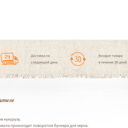
Доставка на
Возврат товара
следующий день
в течение 30 дней
дителе
е кукурузу.
омола происходит поворотом бункера для зерна.