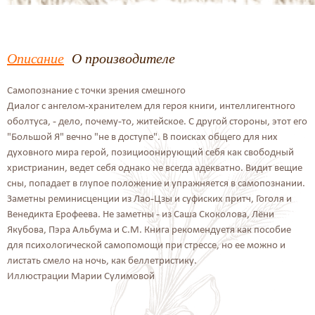
Описание
О производителе
Самопознание с точки зрения смешного
Диалог с ангелом-хранителем для героя книги, интеллигентного
оболтуса, - дело, почему-то, житейское. С другой стороны, этот его
"Большой Я" вечно "не в доступе". В поисках общего для них
духовного мира герой, позициоонирующий себя как свободный
христрианин, ведет себя однако не всегда адекватно. Видит вещие
сны, попадает в глупое положение и упражняется в самопознании.
Заметны реминисценции из Лао-Цзы и суфиских притч, Гоголя и
Венедикта Ерофеева. Не заметны - из Саша Скоколова, Лёни
Якубова, Пэра Альбума и С.М. Книга рекомендуетя как пособие
для психологической самопомощи при стрессе, но ее можно и
листать смело на ночь, как беллетристику.
Иллюстрации Марии Сулимовой