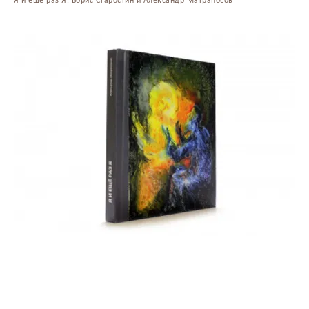
Я и еще раз Я. Борис Старостин и Александр Матрапосов