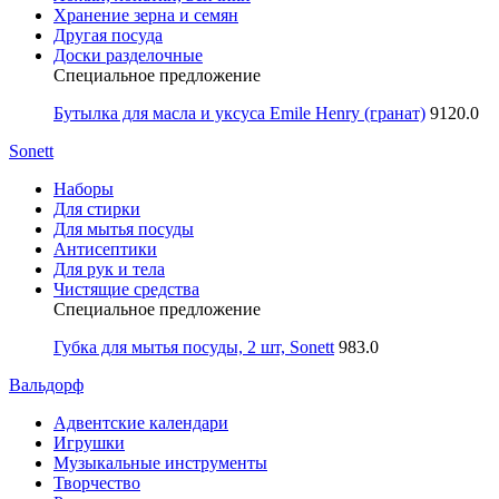
Хранение зерна и семян
Другая посуда
Доски разделочные
Специальное предложение
Бутылка для масла и уксуса Emile Henry (гранат)
9120.0
Sonett
Наборы
Для стирки
Для мытья посуды
Антисептики
Для рук и тела
Чистящие средства
Специальное предложение
Губка для мытья посуды, 2 шт, Sonett
983.0
Вальдорф
Адвентские календари
Игрушки
Музыкальные инструменты
Творчество