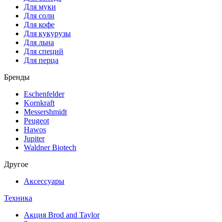
Для муки
Для соли
Для кофе
Для кукурузы
Для льна
Для специй
Для перца
Бренды
Eschenfelder
Kornkraft
Messershmidt
Peugeot
Hawos
Jupiter
Waldner Biotech
Другое
Аксессуары
Техника
Акция Brod and Taylor