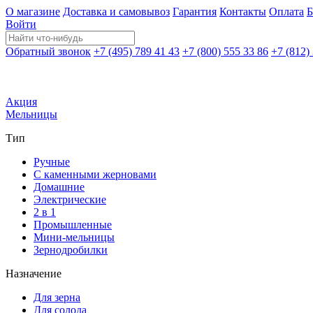
О магазине
Доставка и самовывоз
Гарантия
Контакты
Оплата
Б
Войти
Обратный звонок
+7 (495) 789 41 43
+7 (800) 555 33 86
+7 (812)
Акция
Мельницы
Тип
Ручные
С каменными жерновами
Домашние
Электрические
2 в 1
Промышленные
Мини-мельницы
Зернодробилки
Назначение
Для зерна
Для солода