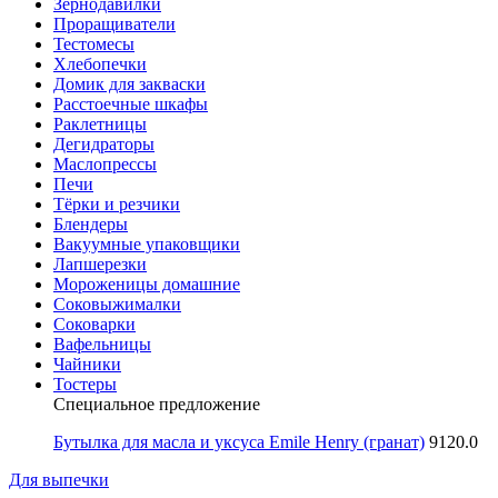
Зернодавилки
Проращиватели
Тестомесы
Хлебопечки
Домик для закваски
Расстоечные шкафы
Раклетницы
Дегидраторы
Маслопрессы
Печи
Тёрки и резчики
Блендеры
Вакуумные упаковщики
Лапшерезки
Мороженицы домашние
Соковыжималки
Соковарки
Вафельницы
Чайники
Тостеры
Специальное предложение
Бутылка для масла и уксуса Emile Henry (гранат)
9120.0
Для выпечки