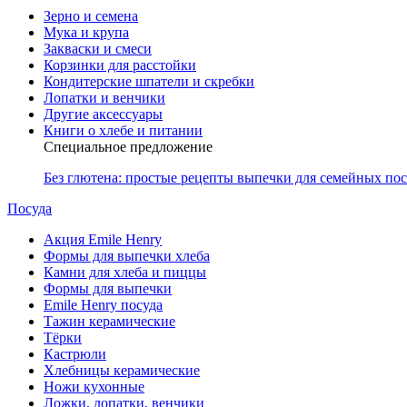
Зерно и семена
Мука и крупа
Закваски и смеси
Корзинки для расстойки
Кондитерские шпатели и скребки
Лопатки и венчики
Другие аксессуары
Книги о хлебе и питании
Специальное предложение
Без глютена: простые рецепты выпечки для семейных по
Посуда
Акция Emile Henry
Формы для выпечки хлеба
Камни для хлеба и пиццы
Формы для выпечки
Emile Henry посуда
Тажин керамические
Тёрки
Кастрюли
Хлебницы керамические
Ножи кухонные
Ложки, лопатки, венчики