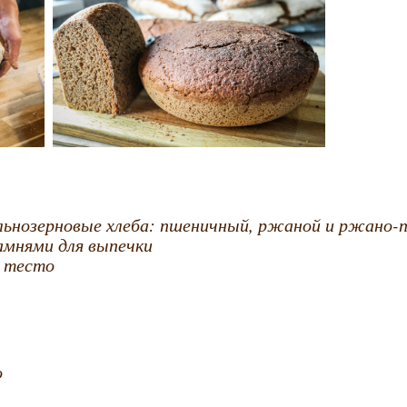
ельнозерновые хлеба: пшеничный, ржаной и ржано
амнями для выпечки
ь тесто
о