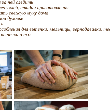
и за ней следить
печь хлеб, стадии приготовления
овить свежую муку дома
ной духовке
са
особления для выпечки: мельницы, зернодавилки, т
 выпечки и т.д.