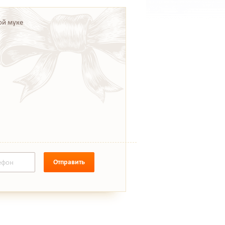
ой муке
Отправить