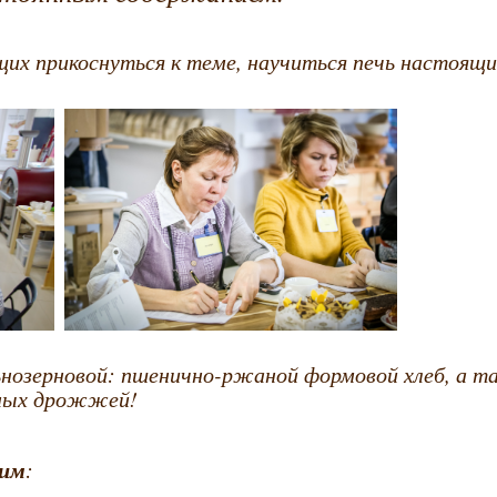
х прикоснуться к теме, научиться печь настоящий
нозерновой: пшенично-ржаной формовой хлеб, а та
нных дрожжей!
рим
: