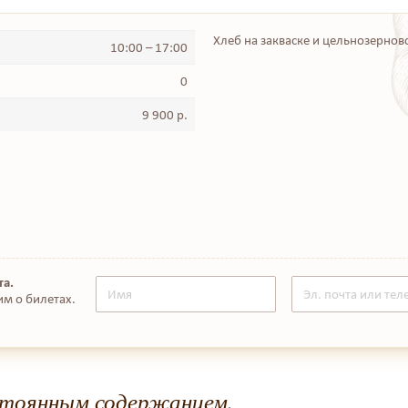
Хлеб на закваске и цельнозернов
10:00 – 17:00
0
9 900 р.
та.
им о билетах.
стоянным содержанием.