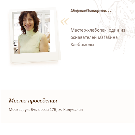
Ведет мастер класс
Мария Пинькас
Мастер-хлебопек, один из
оснавателей магазина
Хлебомолы
Место проведения
Москва, ул. Бутлерова 17Б, м. Калужская