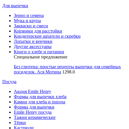
Для выпечки
Зерно и семена
Мука и крупа
Закваски и смеси
Корзинки для расстойки
Кондитерские шпатели и скребки
Лопатки и венчики
Другие аксессуары
Книги о хлебе и питании
Специальное предложение
Без глютена: простые рецепты выпечки для семейных
посиделок. Ася Мотина
1298.0
Посуда
Акция Emile Henry
Формы для выпечки хлеба
Камни для хлеба и пиццы
Формы для выпечки
Emile Henry посуда
Тажин керамические
Тёрки
Кастрюли