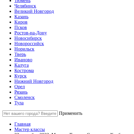
Тюмень
Челябинск
Великий Новгород
Казань
Киров
Псков
Ростов-на-Дону
Новосибирск
Новороссийск
Норильск
Тверь
Иваново
Калуга
Кострома
Курск
Нижний Новгород
Орел
Рязань
Смоленск
Тула
Применить
Главная
Мастер классы