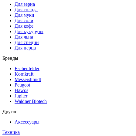
Для зерна
Для солода
Для муки
Для соли
Для кофе
Для кукурузы
Для льна
Для специй
Для перца
Бренды
Eschenfelder
Kornkraft
Messershmidt
Peugeot
Hawos
Jupiter
Waldner Biotech
Другое
Аксессуары
Техника