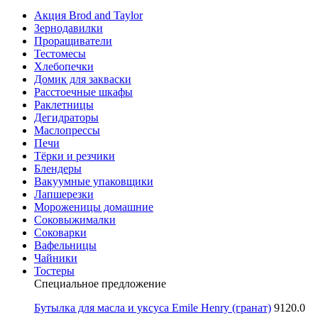
Акция Brod and Taylor
Зернодавилки
Проращиватели
Тестомесы
Хлебопечки
Домик для закваски
Расстоечные шкафы
Раклетницы
Дегидраторы
Маслопрессы
Печи
Тёрки и резчики
Блендеры
Вакуумные упаковщики
Лапшерезки
Мороженицы домашние
Соковыжималки
Соковарки
Вафельницы
Чайники
Тостеры
Специальное предложение
Бутылка для масла и уксуса Emile Henry (гранат)
9120.0