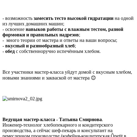
- возможность
замесить тесто высокой гидратации
на одной
из лучших домашних машин;
- освоение
навыков работы с влажным тестом, разной
формовки и правильных надрезов
;
- много теории от мастера и ответы на ваши вопросы;
-
вкусный и разнообразный хлеб
;
-
обед
с собственноручно испечённым хлебом.
Все участники мастер-класса уйдут домой с вкусным хлебом,
новыми знаниями и закваской от мастера 😊
Ведущая мастер-класса - Татьяна Смирнова
.
Инженер-технолог хлебопекарного и кондитерского
производства, а сейчас шеф-пекарь и консультант на
ремесленном производстве (кофейня-кондитерская Ôpetit в