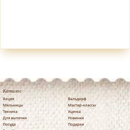
Каталог
Акция
Вальдорф
Мельницы
Мастер-классы
Техника
Уценка
Для выпечки
Новинки
Посуда
Подарки