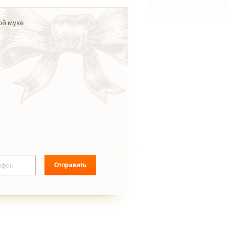
ой муке
Отправить