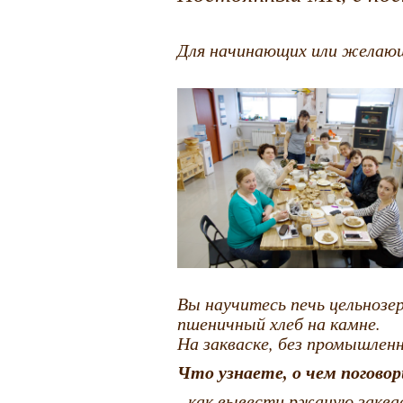
Для начинающих или желающи
Вы научитесь печь цельнозе
пшеничный хлеб на камне.
На закваске, без промышле
Что узнаете, о чем погово
- как вывести ржаную заквас