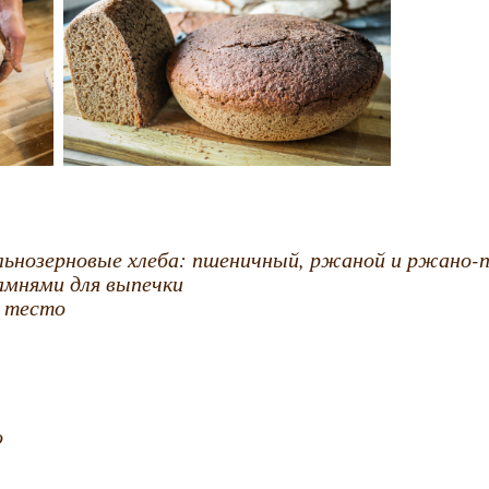
ельнозерновые хлеба: пшеничный, ржаной и ржано
амнями для выпечки
ь тесто
о