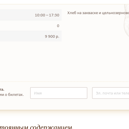
Хлеб на закваске и цельнозернов
10:00 – 17:30
0
9 900 р.
та.
им о билетах.
стоянным содержанием.