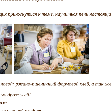
х прикоснуться к теме, научиться печь настоящий
рновой: ржано-пшеничный формовой хлеб, а так ж
нных дрожжей!
рим
:
ку и за ней следить