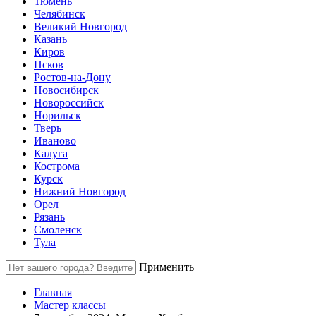
Тюмень
Челябинск
Великий Новгород
Казань
Киров
Псков
Ростов-на-Дону
Новосибирск
Новороссийск
Норильск
Тверь
Иваново
Калуга
Кострома
Курск
Нижний Новгород
Орел
Рязань
Смоленск
Тула
Применить
Главная
Мастер классы