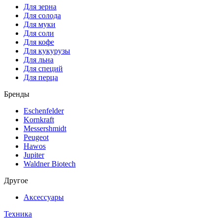
Для зерна
Для солода
Для муки
Для соли
Для кофе
Для кукурузы
Для льна
Для специй
Для перца
Бренды
Eschenfelder
Kornkraft
Messershmidt
Peugeot
Hawos
Jupiter
Waldner Biotech
Другое
Аксессуары
Техника