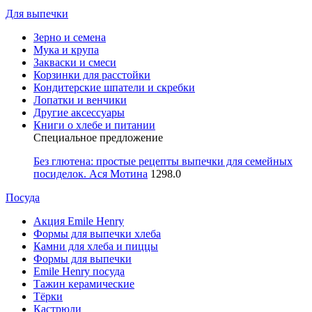
Для выпечки
Зерно и семена
Мука и крупа
Закваски и смеси
Корзинки для расстойки
Кондитерские шпатели и скребки
Лопатки и венчики
Другие аксессуары
Книги о хлебе и питании
Специальное предложение
Без глютена: простые рецепты выпечки для семейных
посиделок. Ася Мотина
1298.0
Посуда
Акция Emile Henry
Формы для выпечки хлеба
Камни для хлеба и пиццы
Формы для выпечки
Emile Henry посуда
Тажин керамические
Тёрки
Кастрюли