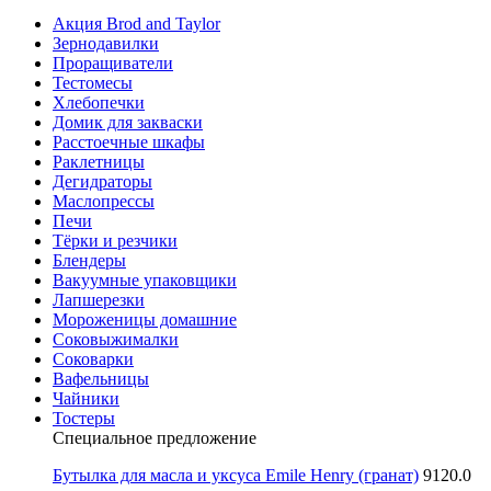
Акция Brod and Taylor
Зернодавилки
Проращиватели
Тестомесы
Хлебопечки
Домик для закваски
Расстоечные шкафы
Раклетницы
Дегидраторы
Маслопрессы
Печи
Тёрки и резчики
Блендеры
Вакуумные упаковщики
Лапшерезки
Мороженицы домашние
Соковыжималки
Соковарки
Вафельницы
Чайники
Тостеры
Специальное предложение
Бутылка для масла и уксуса Emile Henry (гранат)
9120.0