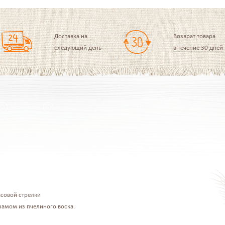
Доставка на
Возврат товара
следующий день
в течение 30 дней
асовой стрелки
замом из пчелиного воска.