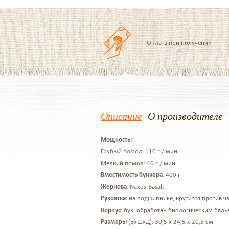
Оплата при получении
Описание
О производителе
Мощность
:
Грубый помол: 110 г / мин.
Мелкий помол: 40 г / мин.
Вместимость бункера
: 400 г
Жернова
: Naxos-Basalt
Рукоятка
: на подшипнике, крутится против ч
Корпус
: бук, обработан биологическим баль
Размеры
(ВхШхД): 30,5 х 24,5 х 20,5 см