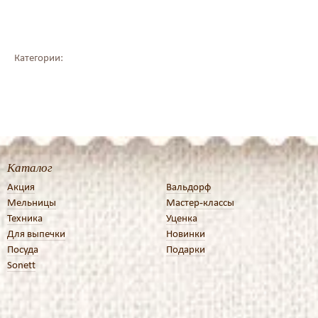
Категории:
Каталог
Акция
Вальдорф
Мельницы
Мастер-классы
Техника
Уценка
Для выпечки
Новинки
Посуда
Подарки
Sonett