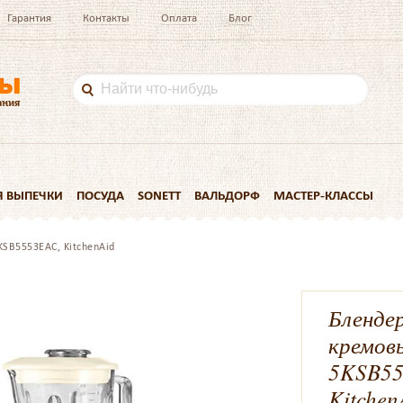
Гарантия
Контакты
Оплата
Блог
Я ВЫПЕЧКИ
ПОСУДА
SONETT
ВАЛЬДОРФ
МАСТЕР-КЛАССЫ
SB5553EAC, KitchenAid
Бленде
кремов
5KSB55
Kitchen