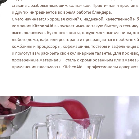
стакана с разбрызгивающим колпачком. Практичная и простая 
и других ингредиентов во время работы блендера.
С чего начинается хорошая кухня? С надежной, качественной и 
компания
KitchenAid
выпускает именно такую бытовую технику 
высококлассную. Кухонные плиты, посудомоечные машины, хо
любого дома, кафе или ресторана и превращаются в необычный
комбайны и процессоры, кофемашины, тостеры и вафельницы ск
и помогут вам раскрыть свои кулинарные таланты. Для произво
проверенные материалы – сталь с хромированным или эмалевы
применения пластмассы. KitchenAid – профессионалы доверяют