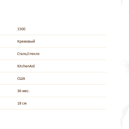
1500
Кремовый
Сталь/стекло
KitchenAid
США
36 мес.
18 см