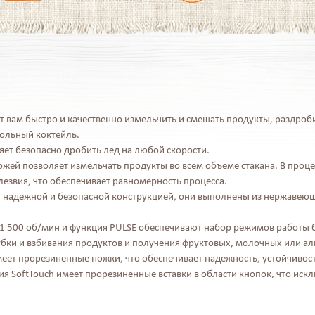
 вам быстро и качественно измельчить и смешать продукты, раздроби
ольный коктейль.
яет безопасно дробить лед на любой скорости.
ей позволяет измельчать продукты во всем объеме стакана. В проце
езвия, что обеспечивает равномерность процесса.
я надежной и безопасной конструкцией, они выполнены из нержавеющ
11 500 об/мин и функция PULSE обеспечивают набор режимов работы б
убки и взбивания продуктов и получения фруктовых, молочных или ал
ет прорезиненные ножки, что обеспечивает надежность, устойчивост
я SoftTouch имеет прорезиненные вставки в области кнопок, что иск