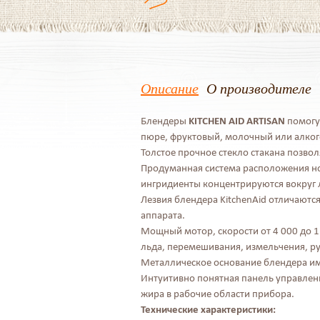
Описание
О производителе
Блендеры
KITCHEN AID ARTISAN
помогут
пюре, фруктовый, молочный или алког
Толстое прочное стекло стакана позвол
Продуманная система расположения нож
ингридиенты концентрируются вокруг л
Лезвия блендера KitchenAid отличаютс
аппарата.
Мощный мотор, скорости от 4 000 до 
льда, перемешивания, измельчения, р
Металлическое основание блендера име
Интуитивно понятная панель управлени
жира в рабочие области прибора.
Технические характеристики: