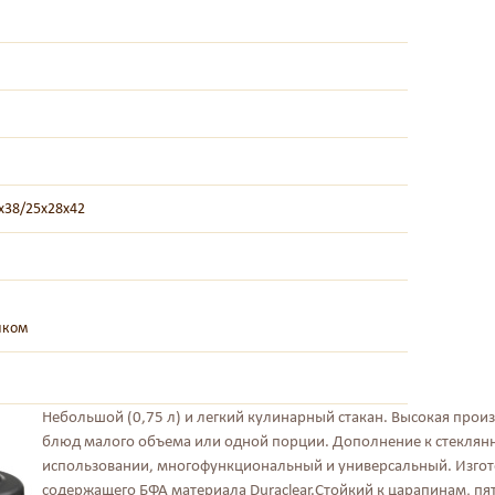
х38/25х28х42
иком
Небольшой (0,75 л) и легкий кулинарный стакан. Высокая прои
блюд малого объема или одной порции. Дополнение к стеклянн
использовании, многофункциональный и универсальный. Изгот
содержащего БФА материала Duraclear.Стойкий к царапинам, пя