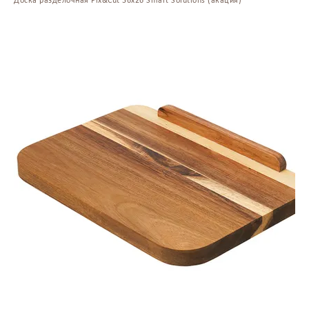
Доска разделочная Fix&Cut 36х26 Smart Solutions (акация)