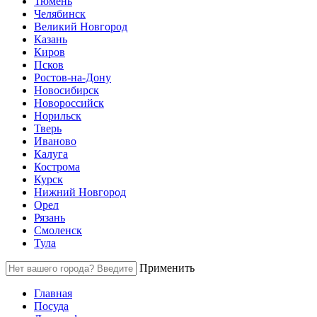
Тюмень
Челябинск
Великий Новгород
Казань
Киров
Псков
Ростов-на-Дону
Новосибирск
Новороссийск
Норильск
Тверь
Иваново
Калуга
Кострома
Курск
Нижний Новгород
Орел
Рязань
Смоленск
Тула
Применить
Главная
Посуда