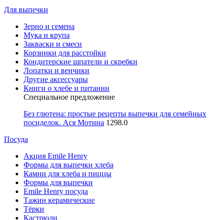
Для выпечки
Зерно и семена
Мука и крупа
Закваски и смеси
Корзинки для расстойки
Кондитерские шпатели и скребки
Лопатки и венчики
Другие аксессуары
Книги о хлебе и питании
Специальное предложение
Без глютена: простые рецепты выпечки для семейных
посиделок. Ася Мотина
1298.0
Посуда
Акция Emile Henry
Формы для выпечки хлеба
Камни для хлеба и пиццы
Формы для выпечки
Emile Henry посуда
Тажин керамические
Тёрки
Кастрюли