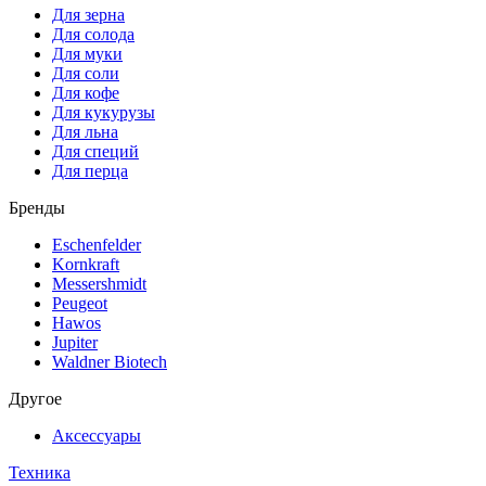
Для зерна
Для солода
Для муки
Для соли
Для кофе
Для кукурузы
Для льна
Для специй
Для перца
Бренды
Eschenfelder
Kornkraft
Messershmidt
Peugeot
Hawos
Jupiter
Waldner Biotech
Другое
Аксессуары
Техника