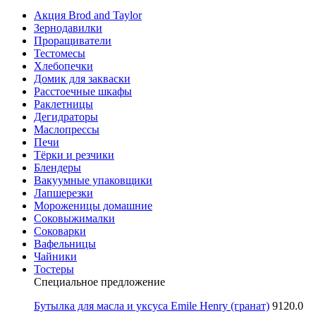
Акция Brod and Taylor
Зернодавилки
Проращиватели
Тестомесы
Хлебопечки
Домик для закваски
Расстоечные шкафы
Раклетницы
Дегидраторы
Маслопрессы
Печи
Тёрки и резчики
Блендеры
Вакуумные упаковщики
Лапшерезки
Мороженицы домашние
Соковыжималки
Соковарки
Вафельницы
Чайники
Тостеры
Специальное предложение
Бутылка для масла и уксуса Emile Henry (гранат)
9120.0