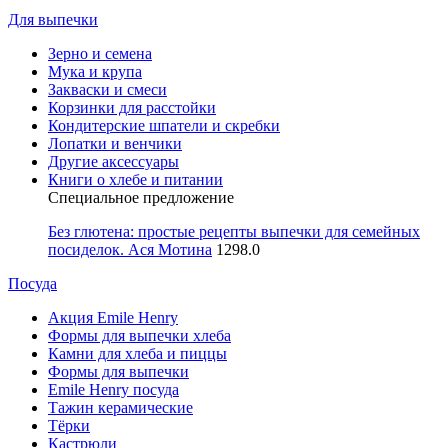
Для выпечки
Зерно и семена
Мука и крупа
Закваски и смеси
Корзинки для расстойки
Кондитерские шпатели и скребки
Лопатки и венчики
Другие аксессуары
Книги о хлебе и питании
Специальное предложение
Без глютена: простые рецепты выпечки для семейных
посиделок. Ася Мотина
1298.0
Посуда
Акция Emile Henry
Формы для выпечки хлеба
Камни для хлеба и пиццы
Формы для выпечки
Emile Henry посуда
Тажин керамические
Тёрки
Кастрюли