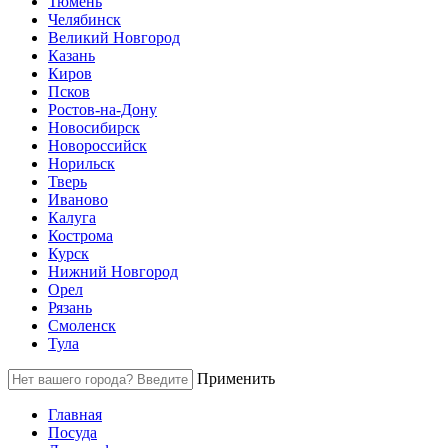
Тюмень
Челябинск
Великий Новгород
Казань
Киров
Псков
Ростов-на-Дону
Новосибирск
Новороссийск
Норильск
Тверь
Иваново
Калуга
Кострома
Курск
Нижний Новгород
Орел
Рязань
Смоленск
Тула
Применить
Главная
Посуда