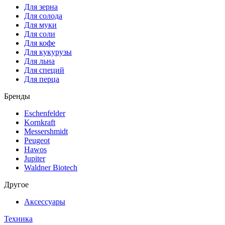
Для зерна
Для солода
Для муки
Для соли
Для кофе
Для кукурузы
Для льна
Для специй
Для перца
Бренды
Eschenfelder
Kornkraft
Messershmidt
Peugeot
Hawos
Jupiter
Waldner Biotech
Другое
Аксессуары
Техника