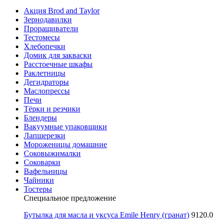
Акция Brod and Taylor
Зернодавилки
Проращиватели
Тестомесы
Хлебопечки
Домик для закваски
Расстоечные шкафы
Раклетницы
Дегидраторы
Маслопрессы
Печи
Тёрки и резчики
Блендеры
Вакуумные упаковщики
Лапшерезки
Мороженицы домашние
Соковыжималки
Соковарки
Вафельницы
Чайники
Тостеры
Специальное предложение
Бутылка для масла и уксуса Emile Henry (гранат)
9120.0