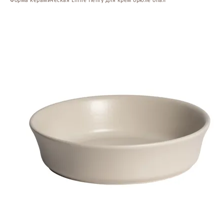
Форма керамическая Emile Henry для крем брюле опал