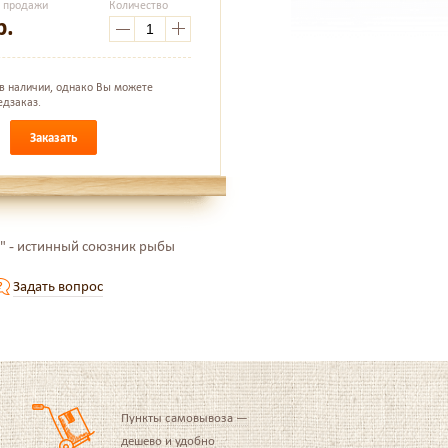
а продажи
Количество
р.
 в наличии, однако Вы можете
едзаказ.
Заказать
" - истинный союзник рыбы
Задать вопрос
Пункты самовывоза —
дешево и удобно