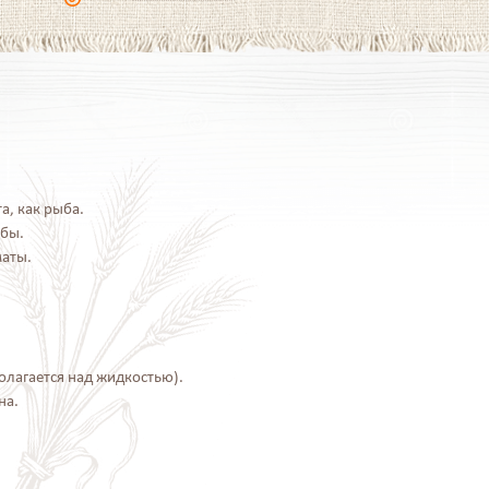
а, как рыба.
ыбы.
маты.
олагается над жидкостью).
на.