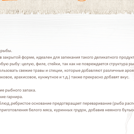
 рыбы.
 закрытой форме, идеален для запекания такого деликатного продукт
ую рыбу: целую, филе, стейки, так как не повреждается структура р
ользовать свежие травы и специи, которые добавляют различные аро
ковое, арахисовое, кунжутное и т.д.) также прекрасно добавят вкус.
е рыбного запаха.
ие гарнира.
 блюд,ребристое основание предотвращает переваривание (рыба расп
риготовления белого мяса, куринных грудок, добавив немного бульо