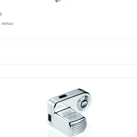
0
, лапши