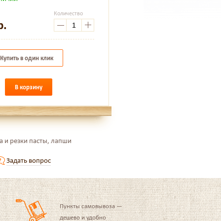
Количество
р.
Купить в один клик
В корзину
а и резки пасты, лапши
Задать вопрос
Пункты самовывоза —
дешево и удобно