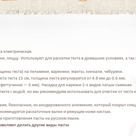
а электрическая.
ни, пиццу. Используют для раскатки теста в домашних условиях, а так 
олщины теста) на пельмени, вареники, манты, хинкали, чебуреки.
ста теста 15 см, толщина листа регулируется от 4.8 мм до 0.6 мм.
 феттучинне — 6 мм). Насадка для нарезки 2-х видов лапши съемная.
такте с водой, но мы рекомендуем использовать для очистки от теста 
дкие, безопасные, из анодированного алюминия, который покрыт спе
екомендуется раскаточные валки и режущие ножи кистью.
м приготовления пасты на русском языке.
воляют делать другие виды пасты