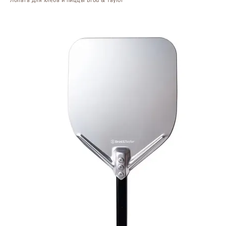
Лопата для хлеба и пиццы Brod & Taylor