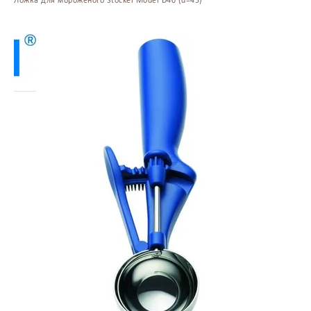
Ложка для мороженого Stockel Model D40 (d=45)