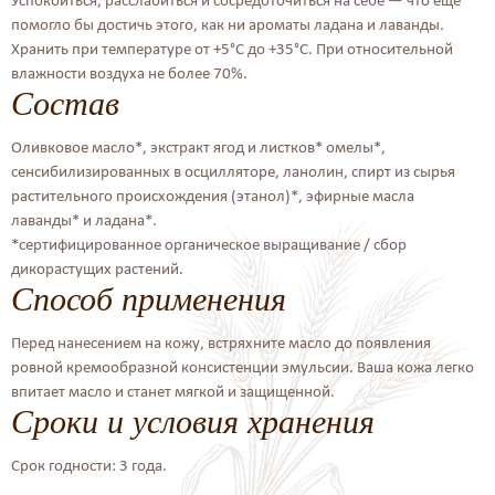
Успокоиться, расслабиться и сосредоточиться на себе — что еще
помогло бы достичь этого, как ни ароматы ладана и лаванды.
Хранить при температуре от +5°С до +35°С. При относительной
влажности воздуха не более 70%.
Состав
Оливковое масло*, экстракт ягод и листков* омелы*,
сенсибилизированных в осцилляторе, ланолин, спирт из сырья
растительного происхождения (этанол)*, эфирные масла
лаванды* и ладана*.
*сертифицированное органическое выращивание / сбор
дикорастущих растений.
Способ применения
Перед нанесением на кожу, встряхните масло до появления
ровной кремообразной консистенции эмульсии. Ваша кожа легко
впитает масло и станет мягкой и защищенной.
Сроки и условия хранения
Срок годности: 3 года.