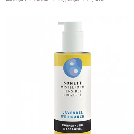
Масло для тела и массажа "Лаванда-ладан" Sonett, 145 мл