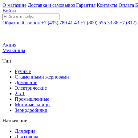
О магазине
Доставка и самовывоз
Гарантия
Контакты
Оплата
Б
Войти
Обратный звонок
+7 (495) 789 41 43
+7 (800) 555 33 86
+7 (812)
Акция
Мельницы
Тип
Ручные
С каменными жерновами
Домашние
Электрические
2 в 1
Промышленные
Мини-мельницы
Зернодробилки
Назначение
Для зерна
Для солода