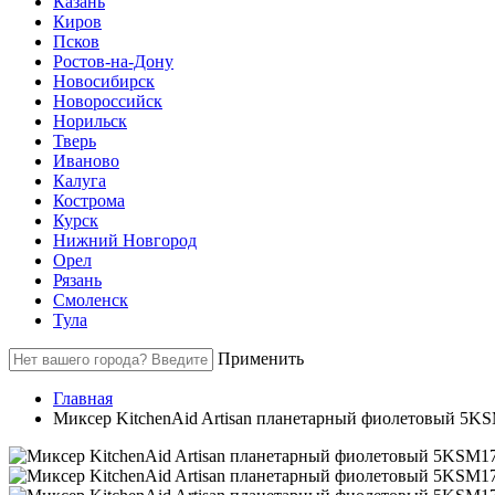
Казань
Киров
Псков
Ростов-на-Дону
Новосибирск
Новороссийск
Норильск
Тверь
Иваново
Калуга
Кострома
Курск
Нижний Новгород
Орел
Рязань
Смоленск
Тула
Применить
Главная
Миксер KitchenAid Artisan планетарный фиолетовый 5