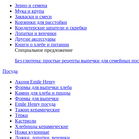
Зерно и семена
Мука и крупа
Закваски и смеси
Корзинки для расстойки
Кондитерские шпатели и скребки
Лопатки и венчики
Другие аксессуары
Книги о хлебе и питании
Специальное предложение
Без глютена: простые рецепты выпечки для семейных по
Посуда
Акция Emile Henry
Формы для выпечки хлеба
Камни для хлеба и пиццы
Формы для выпечки
Emile Henry посуда
Тажин керамические
Тёрки
Кастрюли
Хлебницы керамические
Ножи кухонные
Ложки, лопатки, венчики