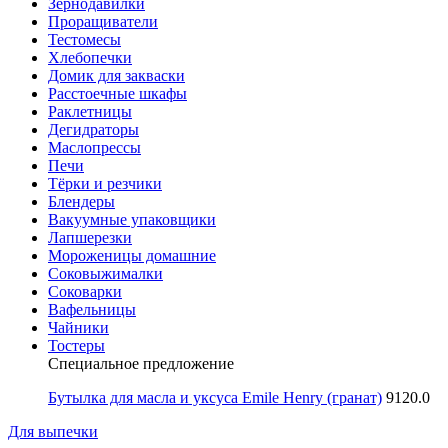
Зернодавилки
Проращиватели
Тестомесы
Хлебопечки
Домик для закваски
Расстоечные шкафы
Раклетницы
Дегидраторы
Маслопрессы
Печи
Тёрки и резчики
Блендеры
Вакуумные упаковщики
Лапшерезки
Мороженицы домашние
Соковыжималки
Соковарки
Вафельницы
Чайники
Тостеры
Специальное предложение
Бутылка для масла и уксуса Emile Henry (гранат)
9120.0
Для выпечки