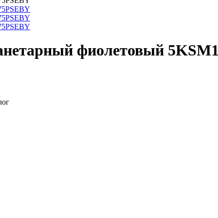
планетарный фиолетовый 5KS
лог