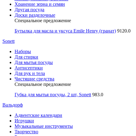
Хранение зерна и семян
Другая посуда
Доски разделочные
Специальное предложение
Бутылка для масла и уксуса Emile Henry (гранат)
9120.0
Sonett
Наборы
Для стирки
Для мытья посуды
Антисептики
Для рук и тела
Чистящие средства
Специальное предложение
Губка для мытья посуды, 2 шт, Sonett
983.0
Вальдорф
Адвентские календари
Игрушки
Музыкальные инструменты
Творчество