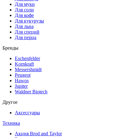
Для муки
Для соли
Для кофе
Для кукурузы
Для льна
Для специй
Для перца
Бренды
Eschenfelder
Kornkraft
Messershmidt
Peugeot
Hawos
Jupiter
Waldner Biotech
Другое
Аксессуары
Техника
Акция Brod and Taylor