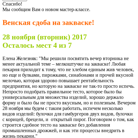
Спасибо!
Мы сообщим Вам о новом мастер-классе.
Венская сдоба на закваске!
28 ноября (вторник) 2017
Осталось мест 4 из 7
Елена Железняк: "Мы решили посвятить вечер вторника не
менее актуальной теме – мелкоштучке на закваске! Любая
пекарня приходит к тому, что не хлебом единым жив человек,
но еще и булками, пирожками, синабонами и прочей вкусной
мелочью, которая здорово повышает рентабельность
предприятия, но которую на закваске не так-то просто испечь.
Непросто подобрать правильное тесто, которое было бы
универсальным для множества изделий, хорошо держало
форму и было бы не просто вкусным, но и полезным. Вечером
28 ноября мы будем с таким работать, испечем несколько
видов изделий: булочки для гамбургеров двух видов, булочки
с корицей, брецели, и открытый пирог. Поговорим о том, как
строится сдобное тесто на закваске без добавления
промышленных дрожжей, и как эти процессы внедрить в
жизнь пекарни."