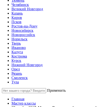
Тюмень
Челябинск
Великий Новгород
Казань
Киров
Псков
Ростов-на-Дону
Новосибирск
Новороссийск
Норильск
Тверь
Иваново
Калуга
Кострома
Курск
Нижний Новгород
Орел
Рязань
Смоленск
Тула
Применить
Главная
Мастер классы