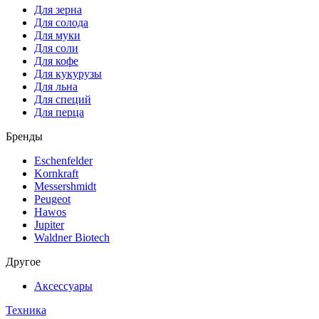
Для зерна
Для солода
Для муки
Для соли
Для кофе
Для кукурузы
Для льна
Для специй
Для перца
Бренды
Eschenfelder
Kornkraft
Messershmidt
Peugeot
Hawos
Jupiter
Waldner Biotech
Другое
Аксессуары
Техника