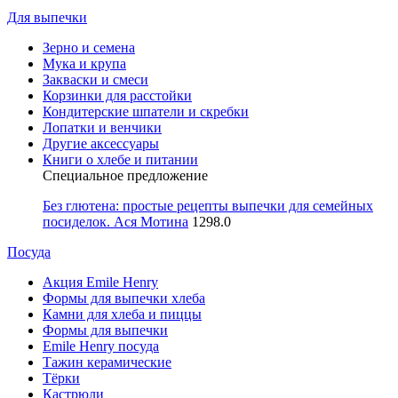
Для выпечки
Зерно и семена
Мука и крупа
Закваски и смеси
Корзинки для расстойки
Кондитерские шпатели и скребки
Лопатки и венчики
Другие аксессуары
Книги о хлебе и питании
Специальное предложение
Без глютена: простые рецепты выпечки для семейных
посиделок. Ася Мотина
1298.0
Посуда
Акция Emile Henry
Формы для выпечки хлеба
Камни для хлеба и пиццы
Формы для выпечки
Emile Henry посуда
Тажин керамические
Тёрки
Кастрюли