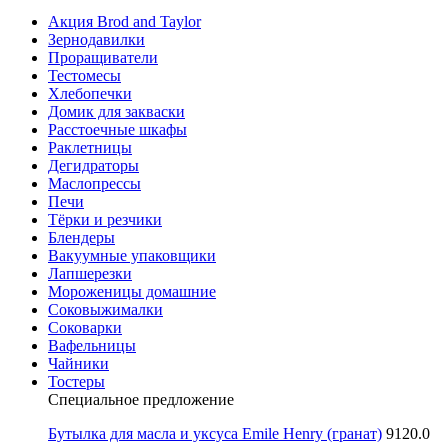
Акция Brod and Taylor
Зернодавилки
Проращиватели
Тестомесы
Хлебопечки
Домик для закваски
Расстоечные шкафы
Раклетницы
Дегидраторы
Маслопрессы
Печи
Тёрки и резчики
Блендеры
Вакуумные упаковщики
Лапшерезки
Мороженицы домашние
Соковыжималки
Соковарки
Вафельницы
Чайники
Тостеры
Специальное предложение
Бутылка для масла и уксуса Emile Henry (гранат)
9120.0