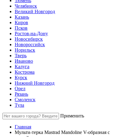
Тюмень
Челябинск
Великий Новгород
Казань
Киров
Псков
Ростов-на-Дону
Новосибирск
Новороссийск
Норильск
Тверь
Иваново
Калуга
Кострома
Курск
Нижний Новгород
Орел
Рязань
Смоленск
Тула
Применить
Главная
Мульти-терка Mastrad Mandoline V-образная с