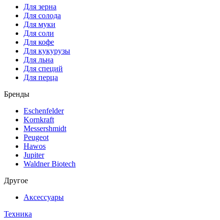
Для зерна
Для солода
Для муки
Для соли
Для кофе
Для кукурузы
Для льна
Для специй
Для перца
Бренды
Eschenfelder
Kornkraft
Messershmidt
Peugeot
Hawos
Jupiter
Waldner Biotech
Другое
Аксессуары
Техника