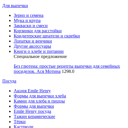
Для выпечки
Зерно и семена
Мука и крупа
Закваски и смеси
Корзинки для расстойки
Кондитерские шпатели и скребки
Лопатки и венчики
Другие аксессуары
Книги о хлебе и питании
Специальное предложение
Без глютена: простые рецепты выпечки для семейных
посиделок. Ася Мотина
1298.0
Посуда
Акция Emile Henry
Формы для выпечки хлеба
Камни для хлеба и пиццы
Формы для выпечки
Emile Henry посуда
Тажин керамические
Тёрки
Кастрюли