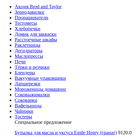
Акция Brod and Taylor
Зернодавилки
Проращиватели
Тестомесы
Хлебопечки
Домик для закваски
Расстоечные шкафы
Раклетницы
Дегидраторы
Маслопрессы
Печи
Тёрки и резчики
Блендеры
Вакуумные упаковщики
Лапшерезки
Мороженицы домашние
Соковыжималки
Соковарки
Вафельницы
Чайники
Тостеры
Специальное предложение
Бутылка для масла и уксуса Emile Henry (гранат)
9120.0