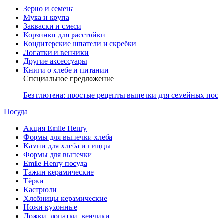
Зерно и семена
Мука и крупа
Закваски и смеси
Корзинки для расстойки
Кондитерские шпатели и скребки
Лопатки и венчики
Другие аксессуары
Книги о хлебе и питании
Специальное предложение
Без глютена: простые рецепты выпечки для семейных по
Посуда
Акция Emile Henry
Формы для выпечки хлеба
Камни для хлеба и пиццы
Формы для выпечки
Emile Henry посуда
Тажин керамические
Тёрки
Кастрюли
Хлебницы керамические
Ножи кухонные
Ложки, лопатки, венчики