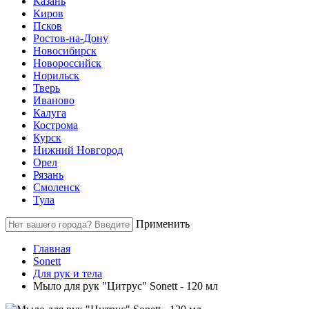
Казань
Киров
Псков
Ростов-на-Дону
Новосибирск
Новороссийск
Норильск
Тверь
Иваново
Калуга
Кострома
Курск
Нижний Новгород
Орел
Рязань
Смоленск
Тула
Применить
Главная
Sonett
Для рук и тела
Мыло для рук "Цитрус" Sonett - 120 мл