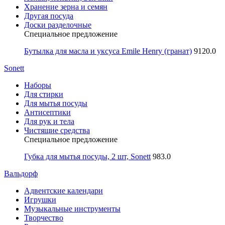
Хранение зерна и семян
Другая посуда
Доски разделочные
Специальное предложение
Бутылка для масла и уксуса Emile Henry (гранат)
9120.0
Sonett
Наборы
Для стирки
Для мытья посуды
Антисептики
Для рук и тела
Чистящие средства
Специальное предложение
Губка для мытья посуды, 2 шт, Sonett
983.0
Вальдорф
Адвентские календари
Игрушки
Музыкальные инструменты
Творчество