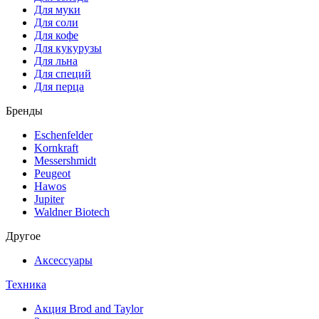
Для муки
Для соли
Для кофе
Для кукурузы
Для льна
Для специй
Для перца
Бренды
Eschenfelder
Kornkraft
Messershmidt
Peugeot
Hawos
Jupiter
Waldner Biotech
Другое
Аксессуары
Техника
Акция Brod and Taylor