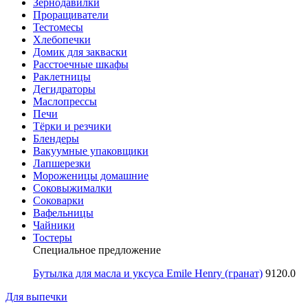
Зернодавилки
Проращиватели
Тестомесы
Хлебопечки
Домик для закваски
Расстоечные шкафы
Раклетницы
Дегидраторы
Маслопрессы
Печи
Тёрки и резчики
Блендеры
Вакуумные упаковщики
Лапшерезки
Мороженицы домашние
Соковыжималки
Соковарки
Вафельницы
Чайники
Тостеры
Специальное предложение
Бутылка для масла и уксуса Emile Henry (гранат)
9120.0
Для выпечки