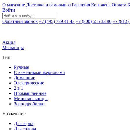
О магазине
Доставка и самовывоз
Гарантия
Контакты
Оплата
Б
Войти
Обратный звонок
+7 (495) 789 41 43
+7 (800) 555 33 86
+7 (812)
Акция
Мельницы
Тип
Ручные
С каменными жерновами
Домашние
Электрические
2 в 1
Промышленные
Мини-мельницы
Зернодробилки
Назначение
Для зерна
Для солода