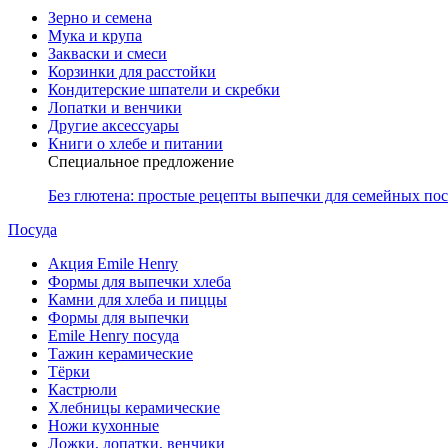
Зерно и семена
Мука и крупа
Закваски и смеси
Корзинки для расстойки
Кондитерские шпатели и скребки
Лопатки и венчики
Другие аксессуары
Книги о хлебе и питании
Специальное предложение
Без глютена: простые рецепты выпечки для семейных по
Посуда
Акция Emile Henry
Формы для выпечки хлеба
Камни для хлеба и пиццы
Формы для выпечки
Emile Henry посуда
Тажин керамические
Тёрки
Кастрюли
Хлебницы керамические
Ножи кухонные
Ложки, лопатки, венчики