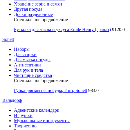
Хранение зерна и семян
Другая посуда
Доски разделочные
Специальное предложение
Бутылка для масла и уксуса Emile Henry (гранат)
9120.0
Sonett
Наборы
Для стирки
Для мытья посуды
Антисептики
Для рук и тела
Чистящие средства
Специальное предложение
Губка для мытья посуды, 2 шт, Sonett
983.0
Вальдорф
Адвентские календари
Игрушки
Музыкальные инструменты
Творчество