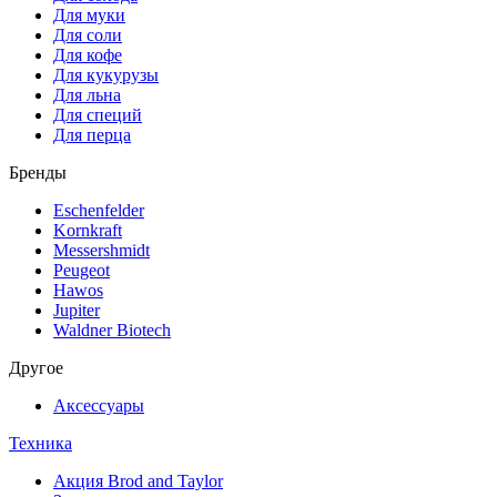
Для муки
Для соли
Для кофе
Для кукурузы
Для льна
Для специй
Для перца
Бренды
Eschenfelder
Kornkraft
Messershmidt
Peugeot
Hawos
Jupiter
Waldner Biotech
Другое
Аксессуары
Техника
Акция Brod and Taylor