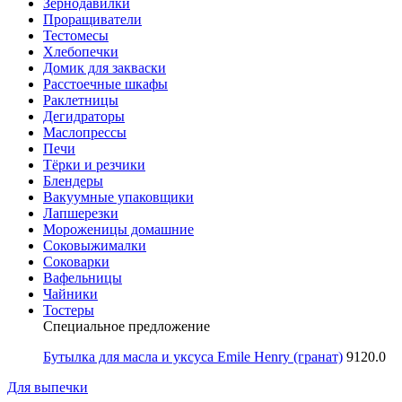
Зернодавилки
Проращиватели
Тестомесы
Хлебопечки
Домик для закваски
Расстоечные шкафы
Раклетницы
Дегидраторы
Маслопрессы
Печи
Тёрки и резчики
Блендеры
Вакуумные упаковщики
Лапшерезки
Мороженицы домашние
Соковыжималки
Соковарки
Вафельницы
Чайники
Тостеры
Специальное предложение
Бутылка для масла и уксуса Emile Henry (гранат)
9120.0
Для выпечки