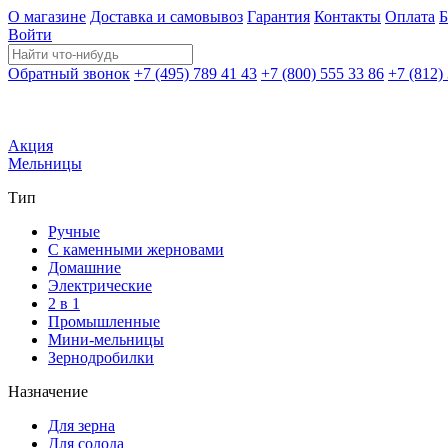
О магазине
Доставка и самовывоз
Гарантия
Контакты
Оплата
Б
Войти
Обратный звонок
+7 (495) 789 41 43
+7 (800) 555 33 86
+7 (812)
Акция
Мельницы
Тип
Ручные
С каменными жерновами
Домашние
Электрические
2 в 1
Промышленные
Мини-мельницы
Зернодробилки
Назначение
Для зерна
Для солода