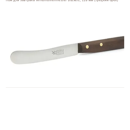
Нож для завтрака Windmuhlenmesser Buckels, 118 мм (грецкий орех)