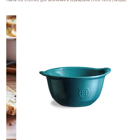
Пиала Bol Gratinee для запекания и сервировки Emile Henry (лазурь)