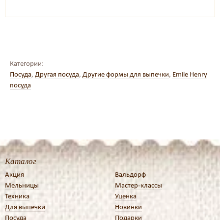
Категории:
Посуда
,
Другая посуда
,
Другие формы для выпечки
,
Emile Henry
посуда
Каталог
Акция
Вальдорф
Мельницы
Мастер-классы
Техника
Уценка
Для выпечки
Новинки
Посуда
Подарки