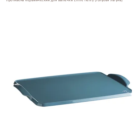
Противень керамический для выпечки Emile Henry (голубая лагуна)