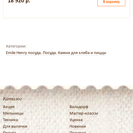
18 920 р.
В корзину
Категории:
Emile Henry посуда
,
Посуда
,
Камни для хлеба и пиццы
Каталог
Акция
Вальдорф
Мельницы
Мастер-классы
Техника
Уценка
Для выпечки
Новинки
Посуда
Подарки