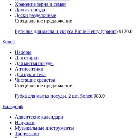
Хранение зерна и семян
Другая посуда
Доски разделочные
Специальное предложение
Бутылка для масла и уксуса Emile Henry (гранат)
9120.0
Sonett
Наборы
Для стирки
Для мытья посуды
Антисептики
Для рук и тела
Чистящие средства
Специальное предложение
Губка для мытья посуды, 2 шт, Sonett
983.0
Вальдорф
Адвентские календари
Игрушки
Музыкальные инструменты
Творчество