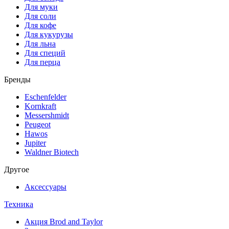
Для муки
Для соли
Для кофе
Для кукурузы
Для льна
Для специй
Для перца
Бренды
Eschenfelder
Kornkraft
Messershmidt
Peugeot
Hawos
Jupiter
Waldner Biotech
Другое
Аксессуары
Техника
Акция Brod and Taylor