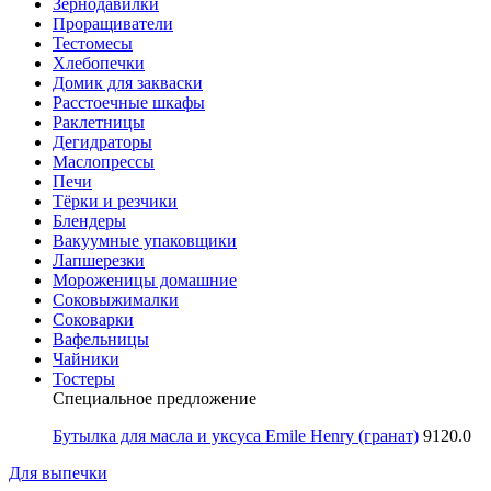
Зернодавилки
Проращиватели
Тестомесы
Хлебопечки
Домик для закваски
Расстоечные шкафы
Раклетницы
Дегидраторы
Маслопрессы
Печи
Тёрки и резчики
Блендеры
Вакуумные упаковщики
Лапшерезки
Мороженицы домашние
Соковыжималки
Соковарки
Вафельницы
Чайники
Тостеры
Специальное предложение
Бутылка для масла и уксуса Emile Henry (гранат)
9120.0
Для выпечки