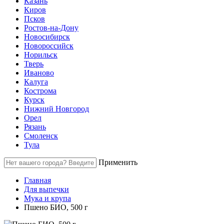
Казань
Киров
Псков
Ростов-на-Дону
Новосибирск
Новороссийск
Норильск
Тверь
Иваново
Калуга
Кострома
Курск
Нижний Новгород
Орел
Рязань
Смоленск
Тула
Применить
Главная
Для выпечки
Мука и крупа
Пшено БИО, 500 г