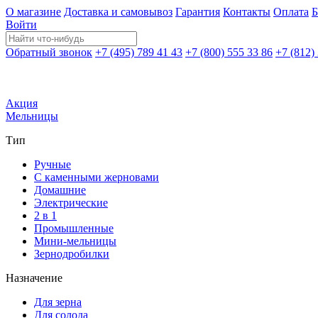
О магазине
Доставка и самовывоз
Гарантия
Контакты
Оплата
Б
Войти
Обратный звонок
+7 (495) 789 41 43
+7 (800) 555 33 86
+7 (812)
Акция
Мельницы
Тип
Ручные
С каменными жерновами
Домашние
Электрические
2 в 1
Промышленные
Мини-мельницы
Зернодробилки
Назначение
Для зерна
Для солода