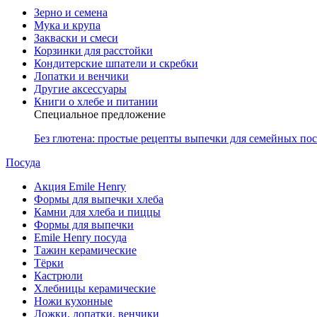
Зерно и семена
Мука и крупа
Закваски и смеси
Корзинки для расстойки
Кондитерские шпатели и скребки
Лопатки и венчики
Другие аксессуары
Книги о хлебе и питании
Специальное предложение
Без глютена: простые рецепты выпечки для семейных по
Посуда
Акция Emile Henry
Формы для выпечки хлеба
Камни для хлеба и пиццы
Формы для выпечки
Emile Henry посуда
Тажин керамические
Тёрки
Кастрюли
Хлебницы керамические
Ножи кухонные
Ложки, лопатки, венчики