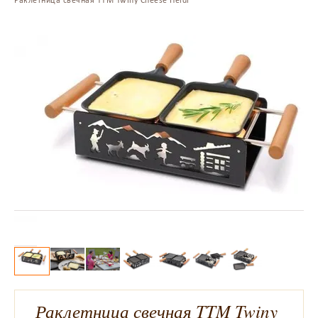
Раклетница свечная TTM Twiny Cheese Heidi
Раклетница свечная TTM Twiny