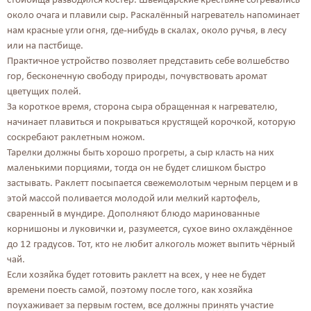
около очага и плавили сыр. Раскалённый нагреватель напоминает
нам красные угли огня, где-нибудь в скалах, около ручья, в лесу
или на пастбище.
Практичное устройство позволяет представить себе волшебство
гор, бесконечную свободу природы, почувствовать аромат
цветущих полей.
За короткое время, сторона сыра обращенная к нагревателю,
начинает плавиться и покрываться крустящей корочкой, которую
соскребают раклетным ножом.
Тарелки должны быть хорошо прогреты, а сыр класть на них
маленькими порциями, тогда он не будет слишком быстро
застывать. Раклетт посыпается свежемолотым черным перцем и в
этой массой поливается молодой или мелкий картофель,
сваренный в мундире. Дополняют блюдо маринованные
корнишоны и луковички и, разумеется, сухое вино охлаждённое
до 12 градусов. Тот, кто не любит алкоголь может выпить чёрный
чай.
Если хозяйка будет готовить раклетт на всех, у нее не будет
времени поесть самой, поэтому после того, как хозяйка
поухаживает за первым гостем, все должны принять участие