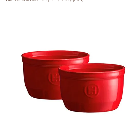
Рамекин №10 Emile Henry набор 2 шт (гранат)