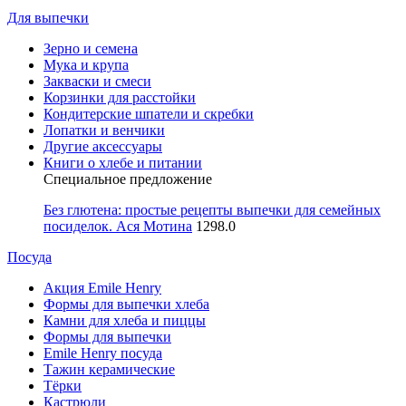
Для выпечки
Зерно и семена
Мука и крупа
Закваски и смеси
Корзинки для расстойки
Кондитерские шпатели и скребки
Лопатки и венчики
Другие аксессуары
Книги о хлебе и питании
Специальное предложение
Без глютена: простые рецепты выпечки для семейных
посиделок. Ася Мотина
1298.0
Посуда
Акция Emile Henry
Формы для выпечки хлеба
Камни для хлеба и пиццы
Формы для выпечки
Emile Henry посуда
Тажин керамические
Тёрки
Кастрюли