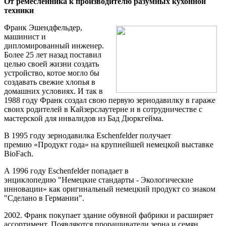
От ремесленника к производителю разумных кухонной
техники
Франк Эшендфельдер,
машинист и
дипломированный инженер.
Более 25 лет назад поставил
целью своей жизни создать
устройство, котое могло бы
создавать свежие хлопья в
домашних условиях. И так в
1988 году Франк создал свою первую зернодавилку в гараже
своих родителей в Кайзерслаутерне и в сотрудничестве с
мастерской для инвалидов из Бад Дюркгейма.
В 1995 году зернодавилка Eschenfelder получает
премию «Продукт года» на крупнейшей немецкой выставке
BioFach.
А 1996 году Eschenfelder попадает в
энциклопедию "Немецкие стандарты - Экологические
инновации» как оригинальный немецкий продукт со знаком
"Сделано в Германии".
2002. Франк покупает здание обувной фабрики и расширяет
ассортимент. Появляются проращиватели зерна и семян,