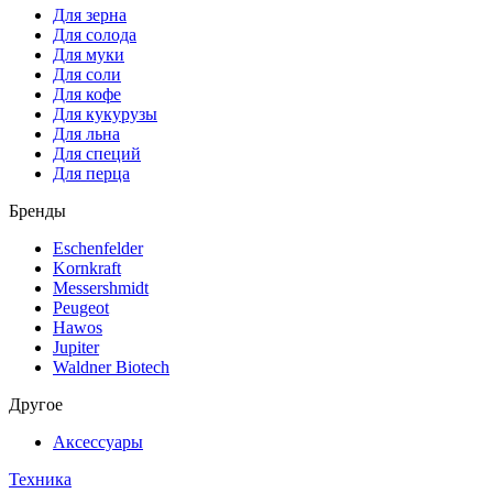
Для зерна
Для солода
Для муки
Для соли
Для кофе
Для кукурузы
Для льна
Для специй
Для перца
Бренды
Eschenfelder
Kornkraft
Messershmidt
Peugeot
Hawos
Jupiter
Waldner Biotech
Другое
Аксессуары
Техника