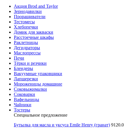
Акция Brod and Taylor
Зернодавилки
Проращиватели
Тестомесы
Хлебопечки
Домик для закваски
Расстоечные шкафы
Раклетницы
Дегидраторы
Маслопрессы
Печи
Тёрки и резчики
Блендеры
Вакуумные упаковщики
Лапшерезки
Мороженицы домашние
Соковыжималки
Соковарки
Вафельницы
Чайники
Тостеры
Специальное предложение
Бутылка для масла и уксуса Emile Henry (гранат)
9120.0