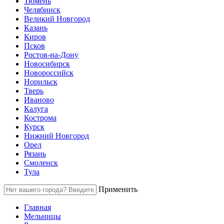
Тюмень
Челябинск
Великий Новгород
Казань
Киров
Псков
Ростов-на-Дону
Новосибирск
Новороссийск
Норильск
Тверь
Иваново
Калуга
Кострома
Курск
Нижний Новгород
Орел
Рязань
Смоленск
Тула
Применить
Главная
Мельницы