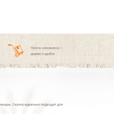
Пункты самовывоза —
дешево и удобно
инары. Скалка идеально подходит для