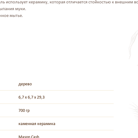
ль использует керамику, которая отличается стойкостью к внешним в
сыпания муки.
чное мытье.
дерево
6,7 х 6,7 х 29,3
700 гр
каменная керамика
Mason Cash