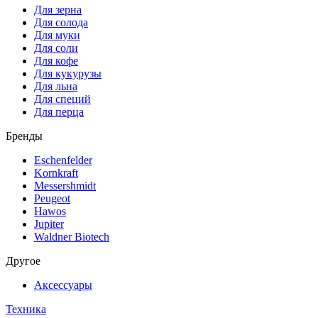
Для зерна
Для солода
Для муки
Для соли
Для кофе
Для кукурузы
Для льна
Для специй
Для перца
Бренды
Eschenfelder
Kornkraft
Messershmidt
Peugeot
Hawos
Jupiter
Waldner Biotech
Другое
Аксессуары
Техника