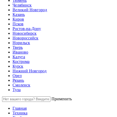
Тюмень
Челябинск
Великий Новгород
Казань
Киров
Псков
Ростов-на-Дону
Новосибирск
Новороссийск
Норильск
Тверь
Иваново
Калуга
Кострома
Курск
Нижний Новгород
Орел
Рязань
Смоленск
Тула
Применить
Главная
Техника