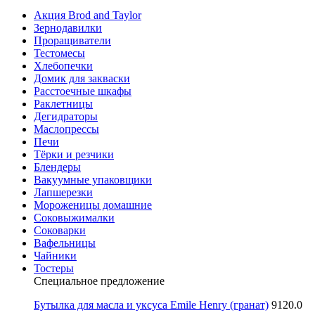
Акция Brod and Taylor
Зернодавилки
Проращиватели
Тестомесы
Хлебопечки
Домик для закваски
Расстоечные шкафы
Раклетницы
Дегидраторы
Маслопрессы
Печи
Тёрки и резчики
Блендеры
Вакуумные упаковщики
Лапшерезки
Мороженицы домашние
Соковыжималки
Соковарки
Вафельницы
Чайники
Тостеры
Специальное предложение
Бутылка для масла и уксуса Emile Henry (гранат)
9120.0