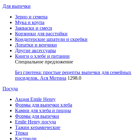
Для выпечки
Зерно и семена
Мука и крупа
Закваски и смеси
Корзинки для расстойки
Кондитерские шпатели и скребки
Лопатки и венчики
Другие аксессуары
Книги о хлебе и питании
Специальное предложение
Без глютена: простые рецепты выпечки для семейных
посиделок. Ася Мотина
1298.0
Посуда
Акция Emile Henry
Формы для выпечки хлеба
Камни для хлеба и пиццы
Формы для выпечки
Emile Henry посуда
Тажин керамические
Тёрки
Кастрюли