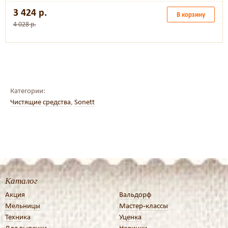
3 424 р.
В корзину
4 028 р.
Категории:
Чистящие средства
,
Sonett
Каталог
Акция
Вальдорф
Мельницы
Мастер-классы
Техника
Уценка