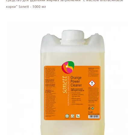
Средство для удаления жирных загрязнений "С маслом апельсиновой
корки" Sonett - 5000 мл