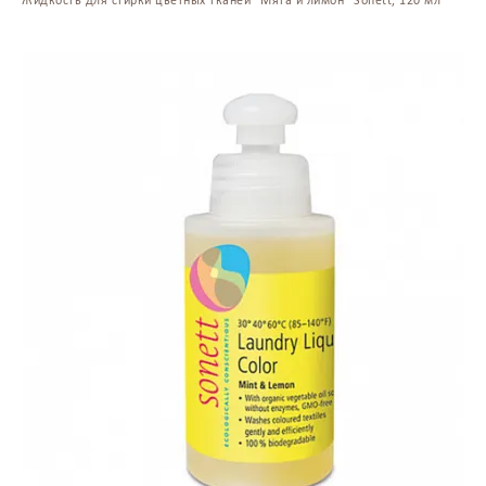
Жидкость для стирки цветных тканей "Мята и лимон" Sonett, 120 мл