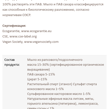
100% растворять эти ПАВ. Мыло и ПАВ сахара классифицируются
как способные к биологическому разложению, согласно
нормативам ОЭСР.
Сертификация:
Ecogarantie, www.ecogarantie.eu
CSE, www.cse-label.org
Vegan Society, www.vegansociety.com
Состав
Мыло из рапсового/подсолнечного
продукта:
масла 15-30% (сертифицированное органическое
выращивание)
ПАВ сахара 5-15%
Цират 5-15%
Растительный спирт (этанол) Сульфат спирта
кокосового масла 1–5%
Сульфированное касторовое масло 1-5%
Натуральные эфирные масла литсеи, мяты,
горького апельсина (петигрена), лемонграсса,
семян сосны < 1%