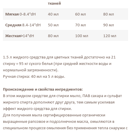
тканей
Мягкая
0-8.4°dH
40 мл
60 мл
80 мл
Средняя
8.4-14°dH
50 мл
70 мл
90 мл
Жесткая>
14°dH
80 мл
100 мл
120 мл
1.5 л жидкого средства для цветных тканей достаточно на 21
стирку = 95 кг сухого белья (при средней жесткости воды и
нормальной загрязненности).
Ручная стирка: 40 мл на 5 л воды.
Происхождение и свойства ингредиентов:
В этом жидком средстве для стирки мыло, ПАВ сахара и сульфат
жирного спирта дополняют друг друга, тем самым усиливая
эффект жидкого средства для стирки.
Для получения мыла сертифицированные органически
выращенные рапсовое и подсолнечное масла, омыляются в
специальном процессе омыления без применения тепла снаружи с