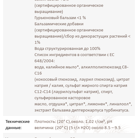
(сертифицированное органическое
выращивание)
Гурьюновый бальзам <1 %
Бальзамические добавки
(сертифицированное органическое
выращивание)/сбор из дикорастущих растений <
1%
Вода структурированная до 100%
Список ингредиентов в соответствии с EC
648/2004:
вода, калийное мыло*, алкилполиглюкозид C8-
C16
(кокосовый глюкозид, лаурил глюкозид), цитрат
натрия / калия, сульфат жирного спирта натрия
C12-C14 (лаурилсульфат натрия), спирт,
сульфированное касторовое
масло, отдушка*, цитрал*, лимонен*, линалоол*,
экстракт бальзама диптерокарпуса турбинатуса.
Технические
Плотность: (20° C),около. 1.02 г/см³, pH
данные:
величина: (20° C) (5 г/л H2O) около 8.5 – 9.5