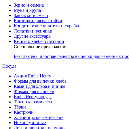
Зерно и семена
Мука и крупа
Закваски и смеси
Корзинки для расстойки
Кондитерские шпатели и скребки
Лопатки и венчики
Другие аксессуары
Книги о хлебе и питании
Специальное предложение
Без глютена: простые рецепты выпечки для семейных по
Посуда
Акция Emile Henry
Формы для выпечки хлеба
Камни для хлеба и пиццы
Формы для выпечки
Emile Henry посуда
Тажин керамические
Тёрки
Кастрюли
Хлебницы керамические
Ножи кухонные
Ложки, лопатки, венчики