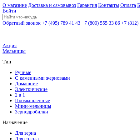
О магазине
Доставка и самовывоз
Гарантия
Контакты
Оплата
Б
Войти
Обратный звонок
+7 (495) 789 41 43
+7 (800) 555 33 86
+7 (812)
Акция
Мельницы
Тип
Ручные
С каменными жерновами
Домашние
Электрические
2 в 1
Промышленные
Мини-мельницы
Зернодробилки
Назначение
Для зерна
Для солода