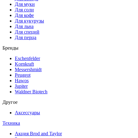
Для муки
Для соли
Для кофе
Для кукурузы
Для льна
Для специй
Для перца
Бренды
Eschenfelder
Kornkraft
Messershmidt
Peugeot
Hawos
Jupiter
Waldner Biotech
Другое
Аксессуары
Техника
Акция Brod and Taylor