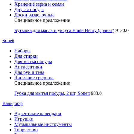
Хранение зерна и семян
Другая посуда
Доски разделочные
Специальное предложение
Бутылка для масла и уксуса Emile Henry (гранат)
9120.0
Sonett
Наборы
Для стирки
Для мытья посуды
Антисептики
Для рук и тела
Чистящие средства
Специальное предложение
Губка для мытья посуды, 2 шт, Sonett
983.0
Вальдорф
Адвентские календари
Игрушки
Музыкальные инструменты
Творчество