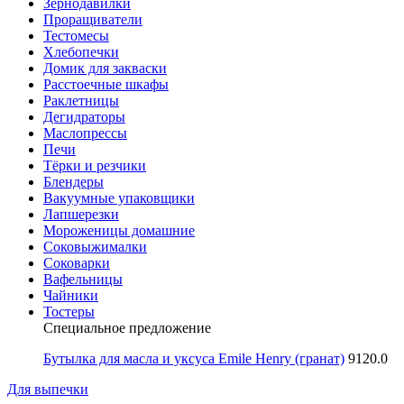
Зернодавилки
Проращиватели
Тестомесы
Хлебопечки
Домик для закваски
Расстоечные шкафы
Раклетницы
Дегидраторы
Маслопрессы
Печи
Тёрки и резчики
Блендеры
Вакуумные упаковщики
Лапшерезки
Мороженицы домашние
Соковыжималки
Соковарки
Вафельницы
Чайники
Тостеры
Специальное предложение
Бутылка для масла и уксуса Emile Henry (гранат)
9120.0
Для выпечки