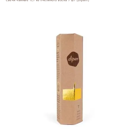
Свечи чайные TL7 из пчелиного воска 7 шт (Dipam)